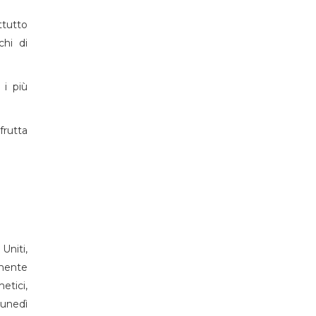
ttutto
chi di
 i più
rutta
Uniti,
amente
etici,
lunedì