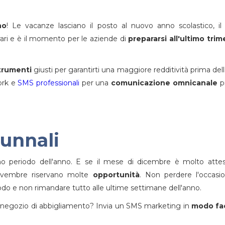
no
! Le vacanze lasciano il posto al nuovo anno scolastico, il
 rari e è il momento per le aziende di
prepararsi all'ultimo trim
strumenti
giusti per garantirti una maggiore redditività prima dell
work e
SMS professionali
per una
comunicazione omnicanale
p
tunnali
timo periodo dell'anno. E se il mese di dicembre è molto atte
ovembre riservano molte
opportunità
. Non perdere l'occasi
do e non rimandare tutto alle ultime settimane dell'anno.
 negozio di abbigliamento? Invia un SMS marketing in
modo fac