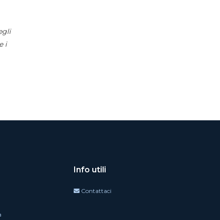
egli
 i
Info utili
Contattaci
a