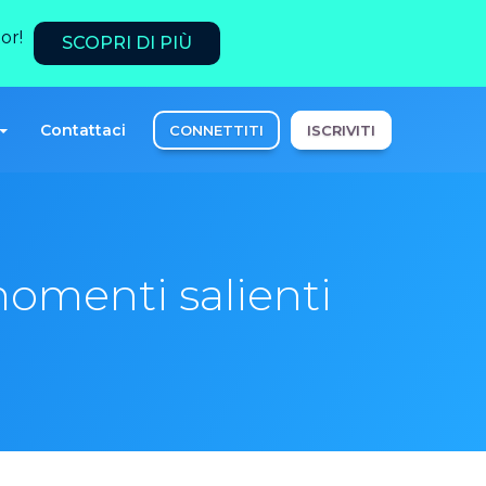
or!
SCOPRI DI PIÙ
Contattaci
CONNETTITI
ISCRIVITI
omenti salienti