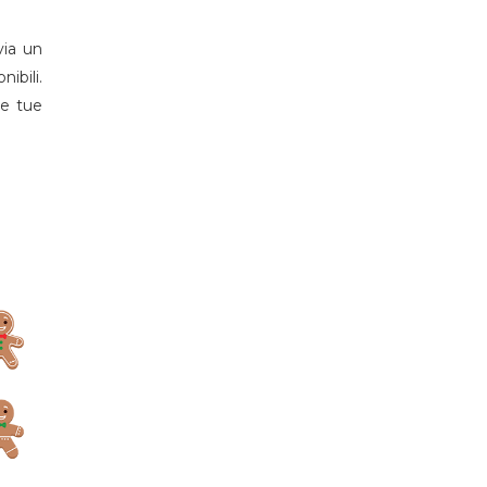
via un
ibili.
le tue