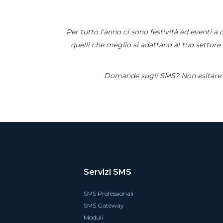
Per tutto l'anno ci sono festività ed eventi a
quelli che meglio si adattano al tuo settor
Domande sugli SMS? Non esitare a co
Servizi SMS
SMS Professionali
SMS Gateway
Moduli