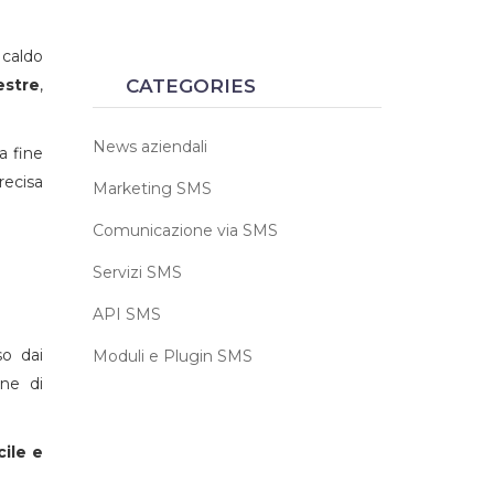
 caldo
estre
,
CATEGORIES
News aziendali
a fine
recisa
Marketing SMS
Comunicazione via SMS
Servizi SMS
API SMS
so dai
Moduli e Plugin SMS
one di
ile e