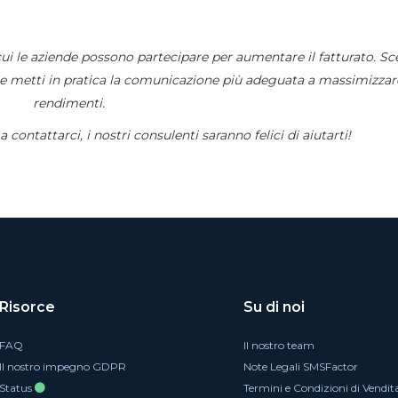
 cui le aziende possono partecipare per aumentare il fatturato. Sc
e e metti in pratica la comunicazione più adeguata a massimizzare
rendimenti.
ntattarci, i nostri consulenti saranno felici di aiutarti!
Risorce
Su di noi
FAQ
Il nostro team
Il nostro impegno GDPR
Note Legali SMSFactor
Status
Termini e Condizioni di Vendit