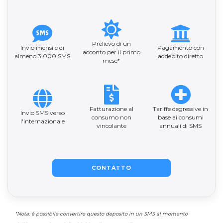
Prelievo di un
Invio mensile di
Pagamento con
acconto per il primo
almeno 3.000 SMS
addebito diretto
mese*
Fatturazione al
Tariffe degressive in
Invio SMS verso
consumo non
base ai consumi
l'internazionale
vincolante
annuali di SMS
CONTATTO
*Nota: è possibile convertire questo deposito in un SMS al momento