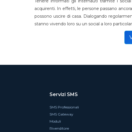
Tenere informati gli internauti tramite i so
acquirenti. In effetti, le persone passano an
possono uscire di casa. Dialogando regolarmen
stanno vivendo loro su un social a loro particola
Servizi SMS
SMS Professionali
SMS Gateway
Moduli
Rivenditore