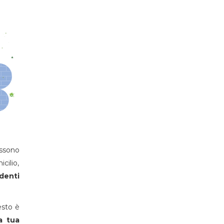
ossono
cilio,
denti
esto è
a tua