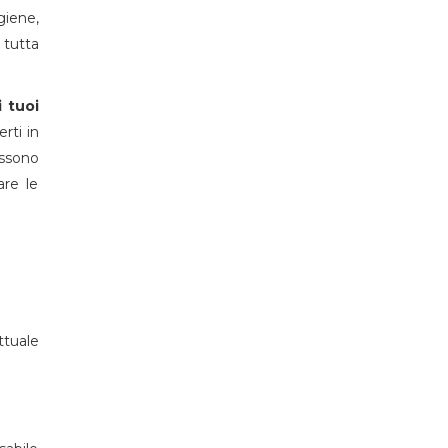
giene,
 tutta
 tuoi
rti in
ossono
are le
ttuale