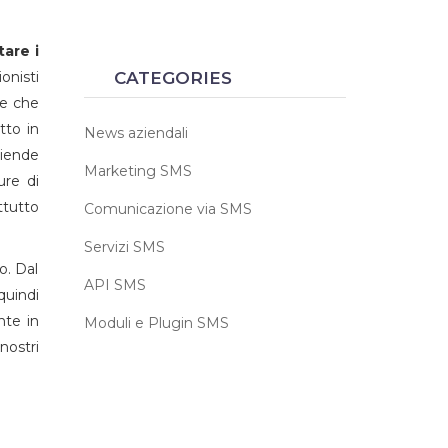
tare i
onisti
CATEGORIES
 e che
tto in
News aziendali
ziende
Marketing SMS
ure di
ttutto
Comunicazione via SMS
Servizi SMS
o. Dal
API SMS
quindi
nte in
Moduli e Plugin SMS
nostri