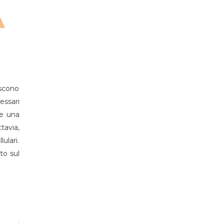
iscono
essari
re una
tavia,
ulari.
to sul