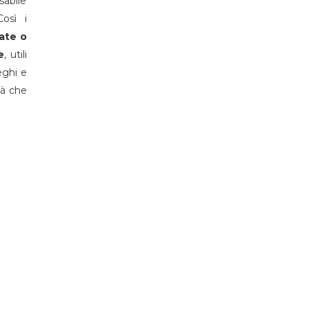
sabile
Così i
vate o
e
, utili
eghi e
tà che