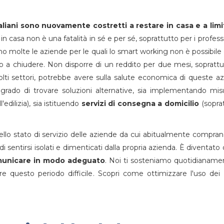
taliani sono nuovamente costretti a restare in casa e a limi
in casa non è una fatalità in sé e per sé, soprattutto per i professi
no molte le aziende per le quali lo smart working non è possibile
 a chiudere. Non disporre di un reddito per due mesi, soprattu
ti settori, potrebbe avere sulla salute economica di queste a
 grado di trovare soluzioni alternative, sia implementando mis
'edilizia), sia istituendo
servizi di consegna a domicilio
(sopra
ello stato di servizio delle aziende da cui abitualmente compran
 sentirsi isolati e dimenticati dalla propria azienda. È diventato 
unicare in modo adeguato
. Noi ti sosteniamo quotidianame
e questo periodo difficile. Scopri come ottimizzare l'uso dei 