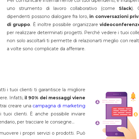
Per comunicare internamente coi tuoi dipendenti, è indispen
uno strumento di lavoro collaborativo (come
Slack
). 
dipendenti possono dialogare fra loro,
in conversazioni pri
di gruppo
. È inoltre possibile organizzare
videoconferenz
per realizzare determinati progetti. Perché vedere i tuoi coll
non solo ascoltarli ti permette di relazionarti meglio con real
a volte sono complicate da afferrare.
i i tuoi clienti ti garantisce la migliore
re. Infatti,
il 90% dei messaggi viene
otrai creare una
campagna di marketing
tuoi clienti. È anche possibile inviare
endario, per tracciare le consegne...
uovere i propri servizi o prodotti. Può