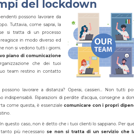
mpi del lockdown
pendenti possono lavorare da
po. Tuttavia, come saprai, la
 se si tratta di un processo
 reagisce in modo diverso ed
e non si vedono tutti i giorni.
vo piano di comunicazione
rganizzazione che dei tuoi
tuo team restino in contatto
 possono lavorare a distanza? Operai, cassieri... Non tutti p
ono indispensabili. Riparazioni di perdite d'acqua, consegne a domi
certa come questa, è essenziale
comunicare con i propri dipen
tino.
 In questo caso, non è detto che i tuoi clienti lo sappiano. Per qu
 tanto più necessario
se non si tratta di un servizio che l