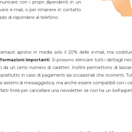
municare con i propri dipendenti in un
evere e-mail, o per rimanere in contatto
ado di rispondere al telefono.
ernauti aprono in media solo il 20% delle e-mail, ma costitu
nformazioni importanti
. Si possono elencare tutti i dettagli nec
i da un certo numero di caratteri. Inoltre permettono di lascia
 soprattutto in caso di pagamenti sia occasionali che ricorrenti. Tut
si sistemi di messaggistica, ma anche essere compatibili con i cell
fatti finirà per cancellare una newsletter se non ha un bell'aspet