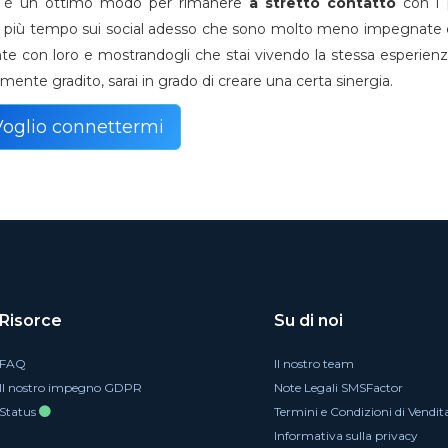
cial è un ottimo modo per rimanere
a stretto contatto
con i 
cora più tempo sui social adesso che sono molto meno impegnate
te con loro e mostrandogli che stai vivendo la stessa esperien
rmente gradito, sarai in grado di creare una certa sinergia.
Voglio connettermi
Risorce
Su di noi
FAQ
Il nostro team
Il nostro impegno GDPR
Note Legali SMSFactor
Status
Termini e Condizioni di Vendit
Informativa sulla privacy