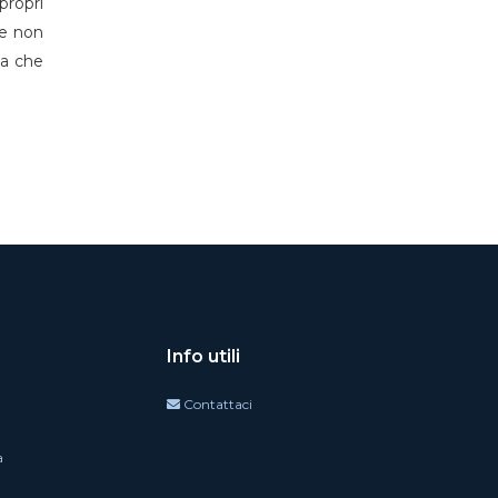
propri
 e non
za che
Info utili
Contattaci
a